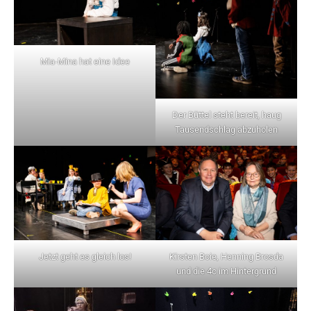
Mia-Mina hat eine Idee
Der Büttel steht bereit, haug
Tausendschlag abzuholen
Jetzt geht es gleich los!
Kirsten Boie, Henning Brosda
und die 4c im Hintergrund