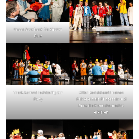
Unser Geschenk für Kirsten
Boie
Trenk kommt rechtzeitig zur
Ritter Bertold sieht seinen
Party
Fehler ein als Prinzessin und
Prinz die Menschenrechte
erklären