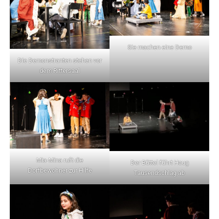
Sie machen eine Demo
Die Demonstranten stehen vor
dem Rittersaal
Mia-Mina ruft die
Der Büttel führt Haug
Dorfbewohner zur Hilfe
Tausendschlag ab