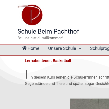
Zum
Inhalt
springen
Schule Beim Pachthof
Bei uns bist du willkommen!
Home
Unsere Schule
Schulpr
Lernabenteuer: Basketball
I
n diesem Kurs lernen die Schüler*innen schr
Gegenstände und Tiere und später sogar Gesicht