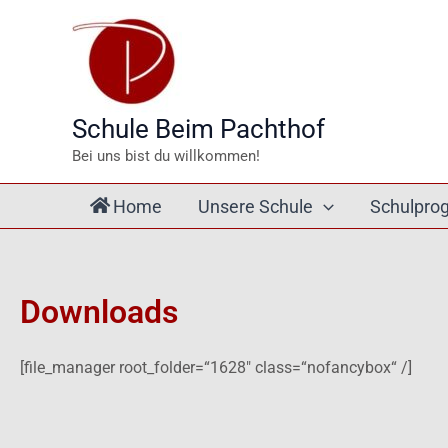
Zum
Inhalt
springen
Schule Beim Pachthof
Bei uns bist du willkommen!
Home
Unsere Schule
Schulpr
Downloads
[file_manager root_folder=“1628″ class=“nofancybox“ /]